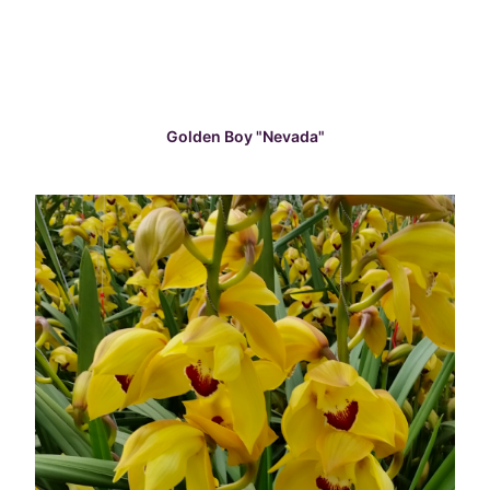
READ MORE
Golden Boy "Nevada"