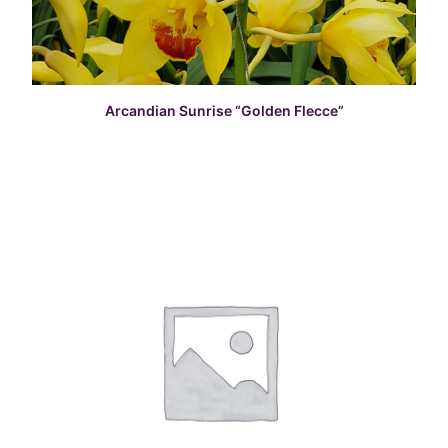
READ MORE
Arcandian Sunrise “Golden Flecce”