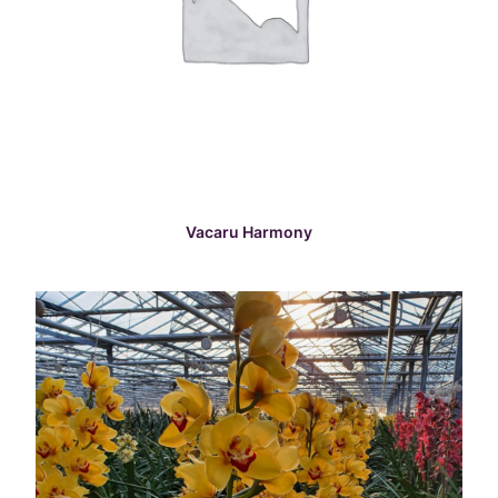
READ MORE
Vacaru Harmony