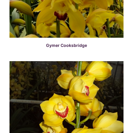
READ MORE
Gymer Cooksbridge