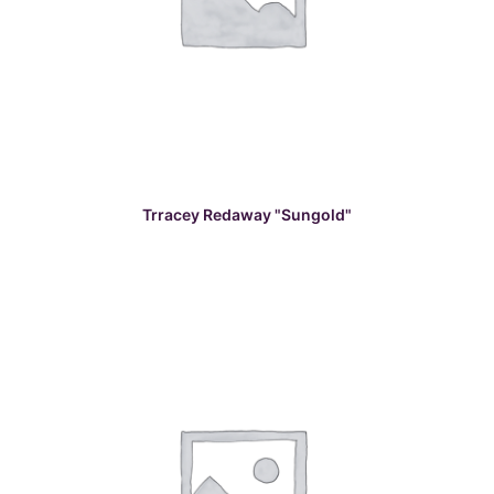
READ MORE
Trracey Redaway "Sungold"