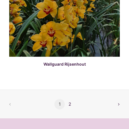
READ MORE
Wallguard Rijsenhout
1
2