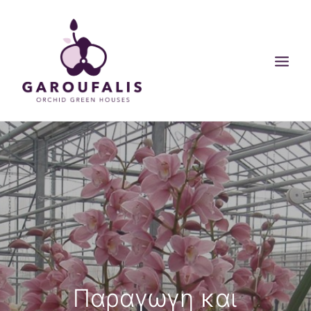
ΑΡΧΙΚΗ
ΟΙ ΕΓΚΑΤΑΣΤΑΣΕΙΣ ΜΑΣ
ΠΡΟΙΟΝΤΑ
ΣΥΜΒΟΥΛΕΣ
BLOG
SEARCH
CART