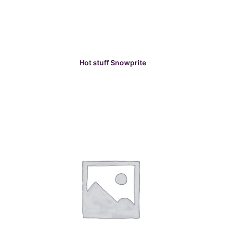
READ MORE
Hot stuff Snowprite