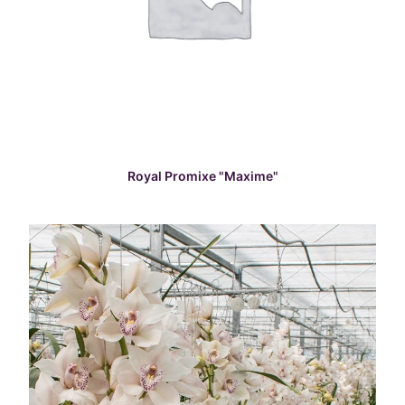
READ MORE
Royal Promixe "Maxime"