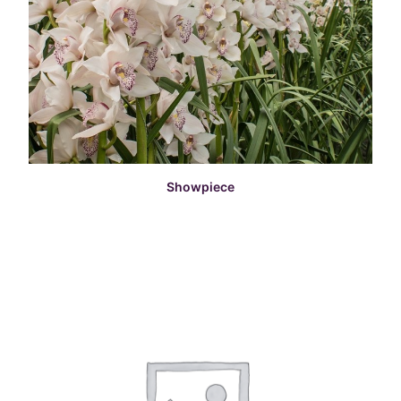
READ MORE
Showpiece