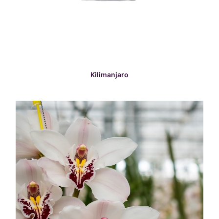
READ MORE
Kilimanjaro