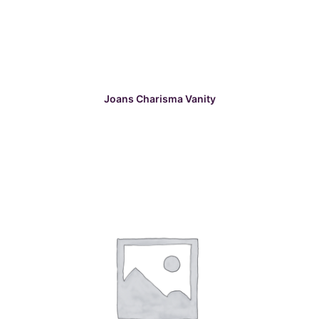
READ MORE
Joans Charisma Vanity