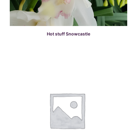
READ MORE
Hot stuff Snowcastle