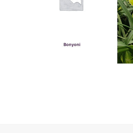
READ MORE
Bonyoni