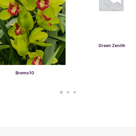
READ MORE
Green Zenith
READ MORE
Bremo10